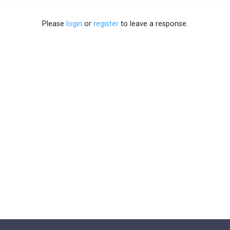
Please
login
or
register
to leave a response.