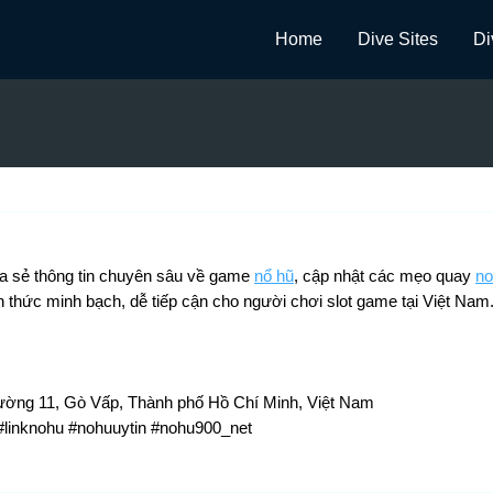
Home
Dive Sites
Di
ia sẻ thông tin chuyên sâu về game
nổ hũ
, cập nhật các mẹo quay
no
n thức minh bạch, dễ tiếp cận cho người chơi slot game tại Việt Nam
hường 11, Gò Vấp, Thành phố Hồ Chí Minh, Việt Nam
linknohu #nohuuytin #nohu900_net