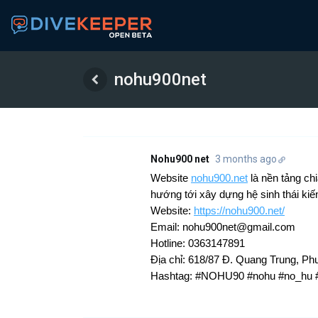
nohu900net
Nohu900 net
3 months ago
Website
nohu900.net
là nền tảng ch
hướng tới xây dựng hệ sinh thái kiế
Website:
https://nohu900.net/
Email: nohu900net@gmail.com
Hotline: 0363147891
Địa chỉ: 618/87 Đ. Quang Trung, P
Hashtag: #NOHU90 #nohu #no_hu #