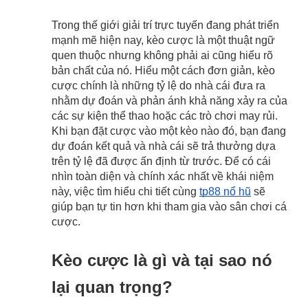
Trong thế giới giải trí trực tuyến đang phát triển 
mạnh mẽ hiện nay, kèo cược là một thuật ngữ 
quen thuộc nhưng không phải ai cũng hiểu rõ 
bản chất của nó. Hiểu một cách đơn giản, kèo 
cược chính là những tỷ lệ do nhà cái đưa ra 
nhằm dự đoán và phản ánh khả năng xảy ra của 
các sự kiện thể thao hoặc các trò chơi may rủi. 
Khi bạn đặt cược vào một kèo nào đó, bạn đang 
dự đoán kết quả và nhà cái sẽ trả thưởng dựa 
trên tỷ lệ đã được ấn định từ trước. Để có cái 
nhìn toàn diện và chính xác nhất về khái niệm 
này, việc tìm hiểu chi tiết cùng 
tp88 nổ hũ
 sẽ 
giúp bạn tự tin hơn khi tham gia vào sân chơi cá 
cược.
Kèo cược là gì và tại sao nó 
lại quan trọng?