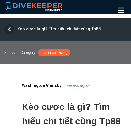
Kèo cược là gì? Tìm hiểu chi tiết cùng Tp88
Posted in Category
Technical Diving
Washington Vinitsky
4 weeks ago
Kèo cược là gì? Tìm 
hiểu chi tiết cùng Tp88