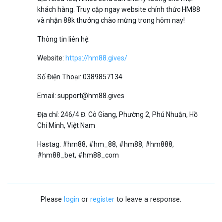
khách hàng. Truy cập ngay website chính thức HM88
và nhận 88k thưởng chào mừng trong hôm nay!
Thông tin liên hệ:
Website:
https://hm88.gives/
Số Điện Thoại: 0389857134
Email: support@hm88.gives
Địa chỉ: 246/4 Đ. Cô Giang, Phường 2, Phú Nhuận, Hồ
Chí Minh, Việt Nam
Hastag: #hm88, #hm_88, #hm88, #hm888,
#hm88_bet, #hm88_com
Please
login
or
register
to leave a response.