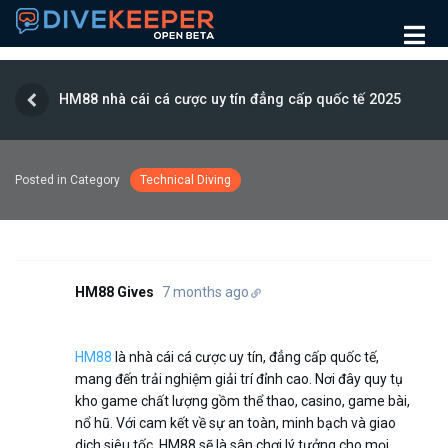
HM88 nhà cái cá cược uy tín đẳng cấp quốc tế 2025
Posted in Category
Technical Diving
HM88 Gives
7 months ago
HM88
là nhà cái cá cược uy tín, đẳng cấp quốc tế,
mang đến trải nghiệm giải trí đỉnh cao. Nơi đây quy tụ
kho game chất lượng gồm thể thao, casino, game bài,
nổ hũ. Với cam kết về sự an toàn, minh bạch và giao
dịch siêu tốc, HM88 sẽ là sân chơi lý tưởng cho mọi