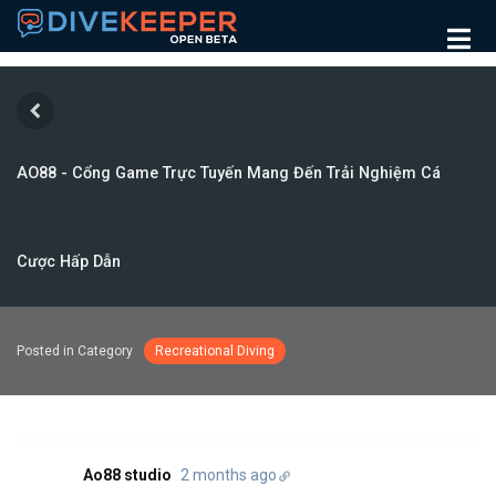
AO88 - Cổng Game Trực Tuyến Mang Đến Trải Nghiệm Cá
Cược Hấp Dẫn
Posted in Category
Recreational Diving
Ao88 studio
2 months ago