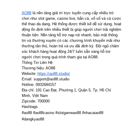
AO88
 là nền tảng giải trí trực tuyến cung cấp nhiều trò 
chơi như slot game, casino live, bắn cá, xổ số và cá cược 
thể thao đa dạng. Hệ thống được thiết kế dễ sử dụng, hoạt 
động ổn định trên nhiều thiết bị giúp người chơi trải nghiệm 
thuận tiện. Nền tảng hỗ trợ nạp rút nhanh, bảo mật thông 
tin và thường xuyên có các chương trình khuyến mãi như 
thưởng tân thủ, hoàn trả và ưu đãi định kỳ. Đội ngũ chăm 
sóc khách hàng hoạt động 24/7 luôn sẵn sàng hỗ trợ 
người chơi trong quá trình tham gia tại AO88.
Thông Tin Liên Hệ
Thương hiệu: AO88
Website:
https://ao88.studio/
Email: support@ao88.studio
Hotline: 0932684157
Địa chỉ: 191 Cao Đạt, Phường 1, Quận 5, Tp. Hồ Chí 
Minh, Việt Nam
Zipcode: 700000
Hashtags
#ao88 #ao88casino #slotgameao88 #nhacaiao88 
#dangkyao88