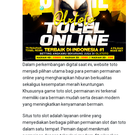
Dalam perkembangan digital saat ini, website toto
menjadi pilihan utama bagi para pemain permainan
online yang mengharapkan hiburan berkualitas
sekaligus kesempatan meraih keuntungan.
Khususnya game toto slot, permainan ini terkenal
memiliki cara bermain mudah serta desain modern
yang meningkatkan kenyamanan bermain.
Situs toto slot adalah layanan online yang
menyediakan berbagai pilihan permainan slot dan toto
dalam satu tempat. Pemain dapat menikmati