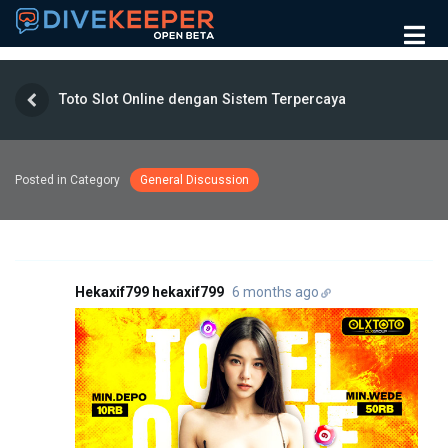
Toto Slot Online dengan Sistem Terpercaya
Posted in Category
General Discussion
Hekaxif799 hekaxif799
6 months ago