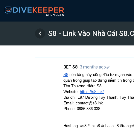
S8 - Link Vào Nhà Cái S8
BET S8
3 months ago
S8
 nền tảng này cũng đầu tư mạnh vào t
quan trọng giúp tạo dựng niềm tin trong
Tên Thương Hiệu: S8
Website: 
https://s8.ink/
Địa chỉ: 197 Đường Tây Thạnh, Tây Thạ
Email: contact@s8.ink
Phone: 0986 386 338
Hashtag: #s8 #links8 #nhacais8 #tran