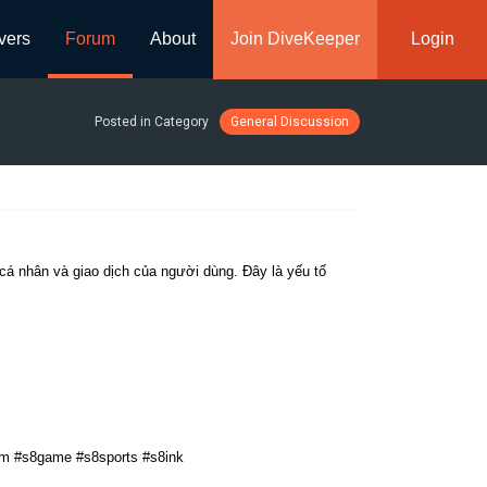
vers
Forum
About
Join DiveKeeper
Login
Posted in Category
General Discussion
á nhân và giao dịch của người dùng. Đây là yếu tố 
om #s8game #s8sports #s8ink 