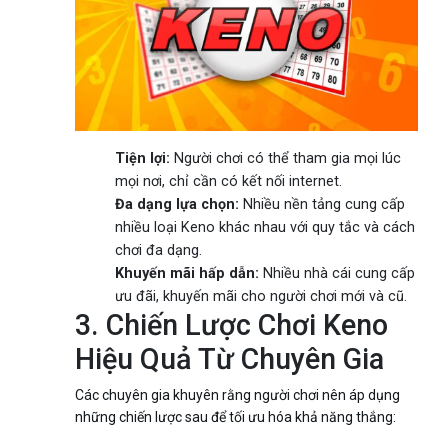
Tiện lợi:
Người chơi có thể tham gia mọi lúc
mọi nơi, chỉ cần có kết nối internet.
Đa dạng lựa chọn:
Nhiều nền tảng cung cấp
nhiều loại Keno khác nhau với quy tắc và cách
chơi đa dạng.
Khuyến mãi hấp dẫn:
Nhiều nhà cái cung cấp
ưu đãi, khuyến mãi cho người chơi mới và cũ.
3. Chiến Lược Chơi Keno
Hiệu Quả Từ Chuyên Gia
Các chuyên gia khuyên rằng người chơi nên áp dụng
những chiến lược sau để tối ưu hóa khả năng thắng: