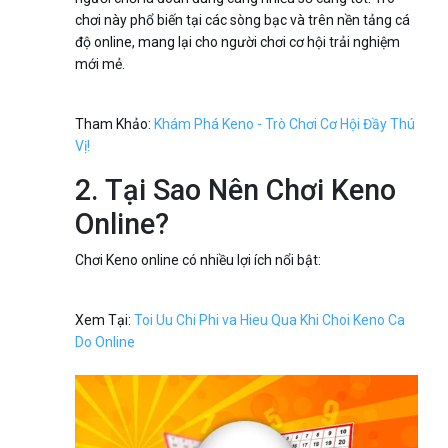
chơi này phổ biến tại các sòng bạc và trên nền tảng cá
độ online, mang lại cho người chơi cơ hội trải nghiệm
mới mẻ.
Tham Khảo:
Khám Phá Keno - Trò Chơi Cơ Hội Đầy Thú
Vị!
2. Tại Sao Nên Chơi Keno
Online?
Chơi Keno online có nhiều lợi ích nổi bật:
Xem Tại:
Toi Uu Chi Phi va Hieu Qua Khi Choi Keno Ca
Do Online