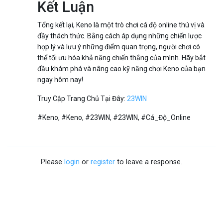
Kết Luận
Tổng kết lại, Keno là một trò chơi cá độ online thú vị và
đầy thách thức. Bằng cách áp dụng những chiến lược
hợp lý và lưu ý những điểm quan trọng, người chơi có
thể tối ưu hóa khả năng chiến thắng của mình. Hãy bắt
đầu khám phá và nâng cao kỹ năng chơi Keno của bạn
ngay hôm nay!
Truy Cập Trang Chủ Tại Đây:
23WIN
#Keno, #Keno, #23WIN, #23WIN, #Cá_Độ_Online
Please
login
or
register
to leave a response.