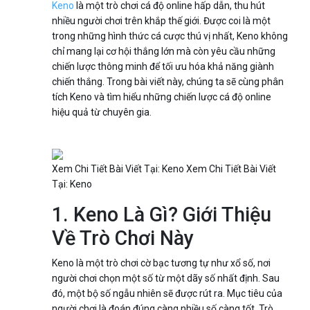
Keno
là một trò chơi cá độ online hấp dẫn, thu hút
nhiều người chơi trên khắp thế giới. Được coi là một
trong những hình thức cá cược thú vị nhất, Keno không
chỉ mang lại cơ hội thắng lớn mà còn yêu cầu những
chiến lược thông minh để tối ưu hóa khả năng giành
chiến thắng. Trong bài viết này, chúng ta sẽ cùng phân
tích Keno và tìm hiểu những chiến lược cá độ online
hiệu quả từ chuyên gia.
Xem Chi Tiết Bài Viết Tại: Keno Xem Chi Tiết Bài Viết
Tại: Keno
1. Keno Là Gì? Giới Thiệu
Về Trò Chơi Này
Keno là một trò chơi cờ bạc tương tự như xổ số, nơi
người chơi chọn một số từ một dãy số nhất định. Sau
đó, một bộ số ngẫu nhiên sẽ được rút ra. Mục tiêu của
người chơi là đoán đúng càng nhiều số càng tốt. Trò