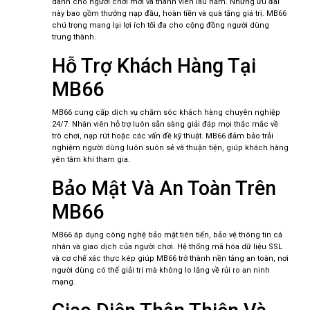
dành cho người chơi mới và thành viên lâu năm. Những ưu đãi
này bao gồm thưởng nạp đầu, hoàn tiền và quà tặng giá trị. MB66
chú trọng mang lại lợi ích tối đa cho cộng đồng người dùng
trung thành.
Hỗ Trợ Khách Hàng Tại
MB66
MB66 cung cấp dịch vụ chăm sóc khách hàng chuyên nghiệp
24/7. Nhân viên hỗ trợ luôn sẵn sàng giải đáp mọi thắc mắc về
trò chơi, nạp rút hoặc các vấn đề kỹ thuật. MB66 đảm bảo trải
nghiệm người dùng luôn suôn sẻ và thuận tiện, giúp khách hàng
yên tâm khi tham gia.
Bảo Mật Và An Toàn Trên
MB66
MB66 áp dụng công nghệ bảo mật tiên tiến, bảo vệ thông tin cá
nhân và giao dịch của người chơi. Hệ thống mã hóa dữ liệu SSL
và cơ chế xác thực kép giúp MB66 trở thành nền tảng an toàn, nơi
người dùng có thể giải trí mà không lo lắng về rủi ro an ninh
mạng.