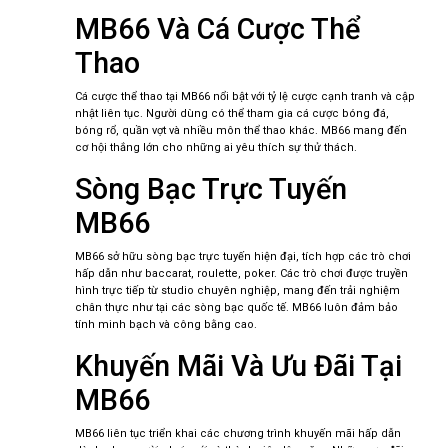
MB66 Và Cá Cược Thể
Thao
Cá cược thể thao tại MB66 nổi bật với tỷ lệ cược cạnh tranh và cập
nhật liên tục. Người dùng có thể tham gia cá cược bóng đá,
bóng rổ, quần vợt và nhiều môn thể thao khác. MB66 mang đến
cơ hội thắng lớn cho những ai yêu thích sự thử thách.
Sòng Bạc Trực Tuyến
MB66
MB66 sở hữu sòng bạc trực tuyến hiện đại, tích hợp các trò chơi
hấp dẫn như baccarat, roulette, poker. Các trò chơi được truyền
hình trực tiếp từ studio chuyên nghiệp, mang đến trải nghiệm
chân thực như tại các sòng bạc quốc tế. MB66 luôn đảm bảo
tính minh bạch và công bằng cao.
Khuyến Mãi Và Ưu Đãi Tại
MB66
MB66 liên tục triển khai các chương trình khuyến mãi hấp dẫn