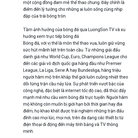
một cộng đồng đam mê thể thao chung. Đây chính là
điểm đến lý tưởng cho những ai luôn sống cùng nhịp
đập của trái bóng tròn.
Tầm ảnh hưởng của bóng đá qua LuongSon TV và xu
hướng xem trực tiếp bóng đá
Bóng đá, với vị thế là môn thể thao vua, luôn giữ vững
sức hút mãnh liệt trên toàn cầu. Từ những giải đấu
danh giá như World Cup, Euro, Champions League cho
đến các giải vô địch quốc gia hàng đầu như Premier
League, La Liga, Serie A hay Bundesliga, hàng triệu
người hâm mộ trên khắp thế giới luôn cuồng nhiệt theo
dõi từng trận cầu nảy lửa. Sự phát triển vượt bậc của
công nghệ, đặc biệt là internet tốc độ cao, đã thúc đẩy
mạnh mẽ nhu cầu xem bóng đá trực tuyến. Người hâm
mộ không còn muốn bị giới hạn bởi thời gian hay địa
điểm; họ khao khát được trải nghiệm những trận đấu
đỉnh cao mọi lúc, mọi nơi, trên đa dạng các thiết bị từ
điện thoại di động đến máy tính bảng và TV thông
minh.