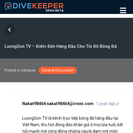
LuongSon TV – Điểm Đến Hàng Đầu Cho Tín Đồ Bóng Đá
Posted in Category
General Discussion
Nakat98464 nakat98464@irnini.com
1 year ago
LuongSon TV là kênh trực tiếp bóng đá hàng đầu tại
Việt Nam, thu hút đông đảo khán giả ở mọi lứa tuổi, kết
nối mạnh mẽ cộng đồng những người đam mê môn