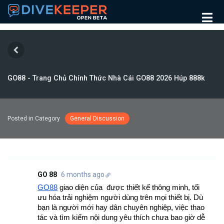
GO88 - Trang Chủ Chính Thức Nhà Cái GO88 2026 Húp 888k
Posted in Category
General Discussion
GO 88
6 months ago
GO88
 giao diện của  được thiết kế thông minh, tối 
ưu hóa trải nghiệm người dùng trên mọi thiết bị. Dù 
bạn là người mới hay dân chuyên nghiệp, việc thao 
tác và tìm kiếm nội dung yêu thích chưa bao giờ dễ 