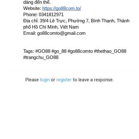
dàng đến thế. 
Website: 
https://go88com.to/
Phone: 0341812971
Địa chỉ: 39/4 Lê Trực, Phường 7, Bình Thạnh, Thành 
phố Hồ Chí Minh, Việt Nam
Email: go88comto@gmail.com
Tags: #GO88 #go_88 #go88comto #thethao_GO88 
#trangchu_GO88
Please
login
or
register
to leave a response.