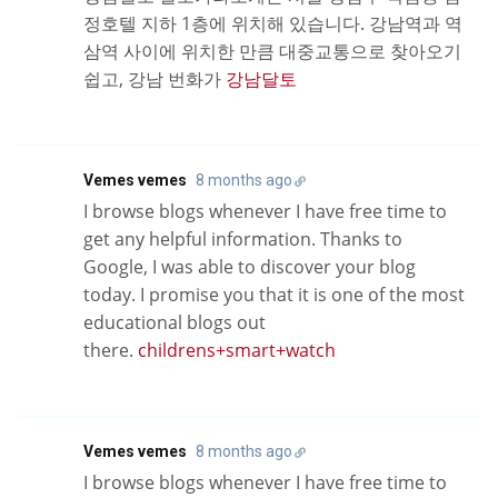
정호텔 지하 1층에 위치해 있습니다. 강남역과 역
삼역 사이에 위치한 만큼 대중교통으로 찾아오기
쉽고, 강남 번화가
강남달토
Vemes vemes
8 months ago
I browse blogs whenever I have free time to
get any helpful information. Thanks to
Google, I was able to discover your blog
today. I promise you that it is one of the most
educational blogs out
there.
childrens+smart+watch
Vemes vemes
8 months ago
I browse blogs whenever I have free time to