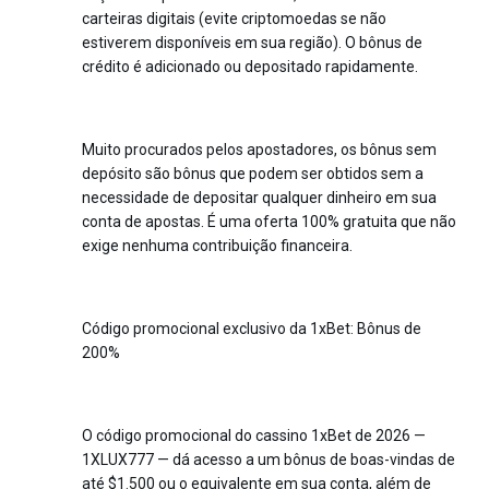
carteiras digitais (evite criptomoedas se não
estiverem disponíveis em sua região). O bônus de
crédito é adicionado ou depositado rapidamente.
Muito procurados pelos apostadores, os bônus sem
depósito são bônus que podem ser obtidos sem a
necessidade de depositar qualquer dinheiro em sua
conta de apostas. É uma oferta 100% gratuita que não
exige nenhuma contribuição financeira.
Código promocional exclusivo da 1xBet: Bônus de
200%
O código promocional do cassino 1xBet de 2026 —
1XLUX777 — dá acesso a um bônus de boas-vindas de
até $1.500 ou o equivalente em sua conta, além de