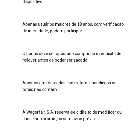
dispositivo
Apenas usuários maiores de 18 anos, com verificação
de identidade, podem participar
O bônus deve ser apostado cumprindo o requisito de
rollover antes de poder ser sacado
Apostas em mercados com retorno, handicaps ou
totais não contam
A Wagerfair, S.A. reserva-se o direito de modificar ou
cancelar a promoção sem aviso prévio