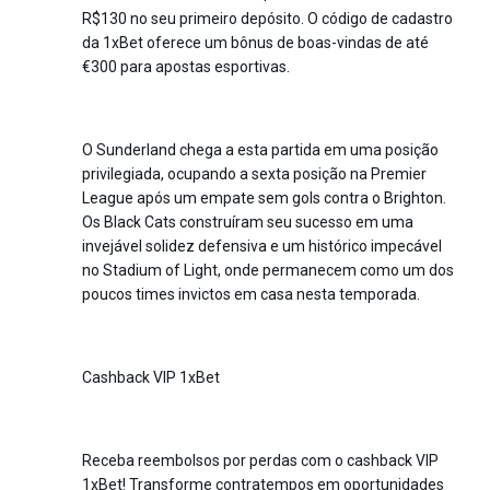
R$130 no seu primeiro depósito. O código de cadastro
da 1xBet oferece um bônus de boas-vindas de até
€300 para apostas esportivas.
O Sunderland chega a esta partida em uma posição
privilegiada, ocupando a sexta posição na Premier
League após um empate sem gols contra o Brighton.
Os Black Cats construíram seu sucesso em uma
invejável solidez defensiva e um histórico impecável
no Stadium of Light, onde permanecem como um dos
poucos times invictos em casa nesta temporada.
Cashback VIP 1xBet
Receba reembolsos por perdas com o cashback VIP
1xBet! Transforme contratempos em oportunidades