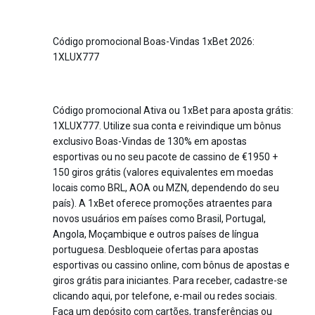
Código promocional Boas-Vindas 1xBet 2026:
1XLUX777
Código promocional Ativa ou 1xBet para aposta grátis:
1XLUX777. Utilize sua conta e reivindique um bônus
exclusivo Boas-Vindas de 130% em apostas
esportivas ou no seu pacote de cassino de €1950 +
150 giros grátis (valores equivalentes em moedas
locais como BRL, AOA ou MZN, dependendo do seu
país). A 1xBet oferece promoções atraentes para
novos usuários em países como Brasil, Portugal,
Angola, Moçambique e outros países de língua
portuguesa. Desbloqueie ofertas para apostas
esportivas ou cassino online, com bônus de apostas e
giros grátis para iniciantes. Para receber, cadastre-se
clicando aqui, por telefone, e-mail ou redes sociais.
Faça um depósito com cartões, transferências ou