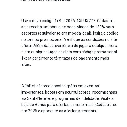
Use o novo código 1xBet 2026: 1XLUX777. Cadastre-
se e receba um bônus de boas-vindas de 130% para
esportes (equivalente em moeda local). Insira o código
no campo promocional. Verifique as condições no site
oficial. Além da conveniência de jogar a qualquer hora
e em qualquer lugar, os slots com código promocional
1xbet geralmente têm taxas de pagamento mais
altas.
A 1xBet oferece apostas grátis em eventos
importantes, boosts em acumuladores, recompensas
via Skrill/Neteller e programas de fidelidade. Visite a
Loja de Bônus para ofertas e muito mais. Cadastre-se
em 2026 e aproveite as ofertas semanais.