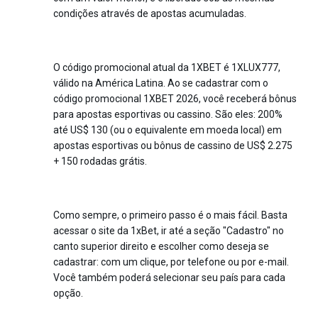
condições através de apostas acumuladas.
O código promocional atual da 1XBET é 1XLUX777,
válido na América Latina. Ao se cadastrar com o
código promocional 1XBET 2026, você receberá bônus
para apostas esportivas ou cassino. São eles: 200%
até US$ 130 (ou o equivalente em moeda local) em
apostas esportivas ou bônus de cassino de US$ 2.275
+ 150 rodadas grátis.
Como sempre, o primeiro passo é o mais fácil. Basta
acessar o site da 1xBet, ir até a seção "Cadastro" no
canto superior direito e escolher como deseja se
cadastrar: com um clique, por telefone ou por e-mail.
Você também poderá selecionar seu país para cada
opção.