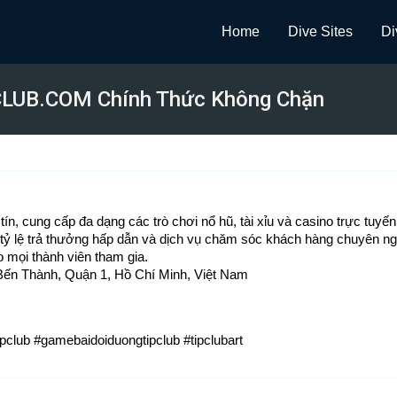
Home
Dive Sites
Di
PCLUB.COM Chính Thức Không Chặn
ín, cung cấp đa dạng các trò chơi nổ hũ, tài xỉu và casino trực tuyế
, tỷ lệ trả thưởng hấp dẫn và dịch vụ chăm sóc khách hàng chuyên ng
 mọi thành viên tham gia.
Bến Thành, Quận 1, Hồ Chí Minh, Việt Nam
pclub #gamebaidoiduongtipclub #tipclubart