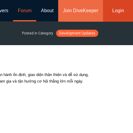
vers
Forum
About
Join DiveKeeper
Login
Posted in Category
Development Updates
n hành ổn định, giao diện thân thiện và dễ sử dụng,
ham gia và tận hưởng cơ hội thắng lớn mỗi ngày.