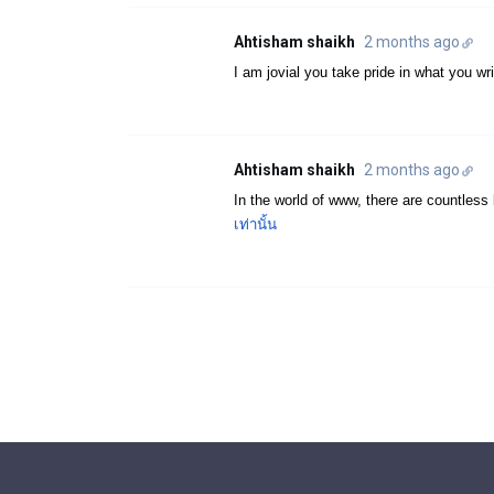
Ahtisham shaikh
2 months ago
I am jovial you take pride in what you wr
Ahtisham shaikh
2 months ago
In the world of www, there are countless b
เท่านั้น