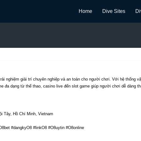
Home
Dive Sites
Di
rải nghiệm giải trí chuyên nghiệp và an toàn cho người chơi. Với hệ thống vậ
 đa dạng từ thể thao, casino live đến slot game giúp người chơi dễ dàng t
ội Tây, Hồ Chí Minh, Vietnam
8bet #dangkyO8 #linkO8 #O8uytin #O8online