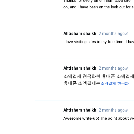
Thanks for every other informative site. 
on, and I have been on the look out for s
Ahtisham shaikh
2 months ago
I love visiting sites in my free time. I h
Ahtisham shaikh
2 months ago
소액결제 현금화란 휴대폰 소액결제 
휴대폰 소액결제는
소액결제 현금화
Ahtisham shaikh
2 months ago
Awesome write-up! The point about web