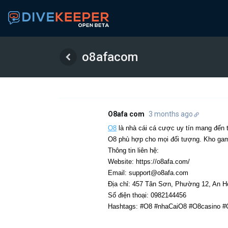
o8afacom
O8afa com
3 months ago
O8
là nhà cái cá cược uy tín mang đến t
O8 phù hợp cho mọi đối tượng. Kho game
Thông tin liên hệ:
Website:
https://o8afa.com/
Email: support@o8afa.com
Địa chỉ: 457 Tân Sơn, Phường 12, An H
Số điện thoại: 0982144456
Hashtags: #O8 #nhaCaiO8 #O8casino #O