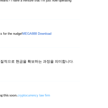
 means? I have a venture that I’m just now operating
ks for the nudge!
MEGA888 Download
실질적으로 현금을 확보하는 과정을 의미합니다.
cryptocurrency law firm
g this soon.