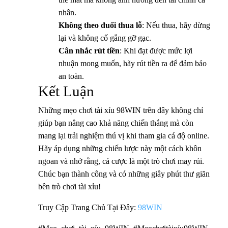
nhân.
Không theo đuổi thua lỗ
: Nếu thua, hãy dừng
lại và không cố gắng gỡ gạc.
Cân nhắc rút tiền
: Khi đạt được mức lợi
nhuận mong muốn, hãy rút tiền ra để đảm bảo
an toàn.
Kết Luận
Những mẹo chơi tài xỉu 98WIN trên đây không chỉ
giúp bạn nâng cao khả năng chiến thắng mà còn
mang lại trải nghiệm thú vị khi tham gia cá độ online.
Hãy áp dụng những chiến lược này một cách khôn
ngoan và nhớ rằng, cá cược là một trò chơi may rủi.
Chúc bạn thành công và có những giây phút thư giãn
bên trò chơi tài xỉu!
Truy Cập Trang Chủ Tại Đây:
98WIN