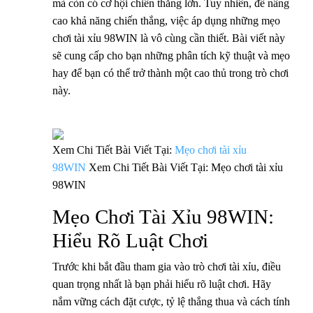
mà còn có cơ hội chiến thắng lớn. Tuy nhiên, để nâng
cao khả năng chiến thắng, việc áp dụng những mẹo
chơi tài xỉu 98WIN là vô cùng cần thiết. Bài viết này
sẽ cung cấp cho bạn những phân tích kỹ thuật và mẹo
hay để bạn có thể trở thành một cao thủ trong trò chơi
này.
Xem Chi Tiết Bài Viết Tại:
Mẹo chơi tài xỉu
98WIN
Xem Chi Tiết Bài Viết Tại: Mẹo chơi tài xỉu
98WIN
Mẹo Chơi Tài Xỉu 98WIN:
Hiểu Rõ Luật Chơi
Trước khi bắt đầu tham gia vào trò chơi tài xỉu, điều
quan trọng nhất là bạn phải hiểu rõ luật chơi. Hãy
nắm vững cách đặt cược, tỷ lệ thắng thua và cách tính