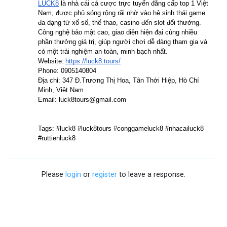
LUCK8
 là nhà cái cá cược trực tuyến đẳng cấp top 1 Việt 
Nam, được phủ sóng rộng rãi nhờ vào hệ sinh thái game 
đa dạng từ xổ số, thể thao, casino đến slot đổi thưởng. 
Công nghệ bảo mật cao, giao diện hiện đại cùng nhiều 
phần thưởng giá trị, giúp người chơi dễ dàng tham gia và 
có một trải nghiệm an toàn, minh bạch nhất.
Website:
https://luck8.tours/
Phone: 0905140804
Địa chỉ: 347 Đ.Trương Thị Hoa, Tân Thới Hiệp, Hò Chí 
Minh, Việt Nam
Email: luck8tours@gmail.com
Tags: #luck8 #luck8tours #conggameluck8 #nhacailuck8 
#ruttienluck8 
Please
login
or
register
to leave a response.