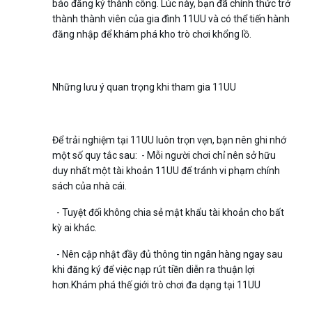
báo đăng ký thành công. Lúc này, bạn đã chính thức trở
thành thành viên của gia đình 11UU và có thể tiến hành
đăng nhập để khám phá kho trò chơi khổng lồ.
Những lưu ý quan trọng khi tham gia 11UU
Để trải nghiệm tại 11UU luôn trọn vẹn, bạn nên ghi nhớ
một số quy tắc sau: - Mỗi người chơi chỉ nên sở hữu
duy nhất một tài khoản 11UU để tránh vi phạm chính
sách của nhà cái.
- Tuyệt đối không chia sẻ mật khẩu tài khoản cho bất
kỳ ai khác.
- Nên cập nhật đầy đủ thông tin ngân hàng ngay sau
khi đăng ký để việc nạp rút tiền diễn ra thuận lợi
hơn.Khám phá thế giới trò chơi đa dạng tại 11UU