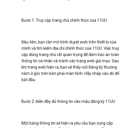
Bước 1: Truy cập trang chủ chính thức của 11UU
Đầu tiên, bạn cần mở trình duyệt web trên thiết bị của
mình và tìm kiếm địa chỉ chính thức của 11UU. Việc truy
cập đúng trang chủ rất quan trọng để đảm bảo an toàn
thông tin cá nhân và tránh các trang web giả mạo. Sau
khi trang web hiện ra, bạn sẽ thấy nút Đăng ký thường
nằm ở góc trên bên phải màn hình. Hãy nhấp vào đó để
bắt đầu.
Bước 2: Điền đầy đủ thông tin vào mẫu đăng ký 11UU
Một bảng thông tin sẽ hiện ra yêu cầu bạn cung cấp