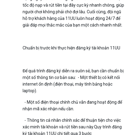
tốc độ nạp và rút tiền tại đây cực kỳ nhanh chóng, giúp
người chơi không phải chờ đợi lâu. Cuối cùng, đội ngũ
hỗ trợ khách hàng của 11UU luôn hoạt động 24/7 để
giải đáp mọi thắc mắc của bạn một cách nhanh nhất.
Chuẩn bị trước khi thực hiện đăng ký tài khoản 11UU
Để quá trình đăng ký diễn ra suôn sẻ, bạn cần chuẩn bị
một số thông tin cơ bản sau: - Một thiết bị có kết nối
internet ổn định (điện thoại, máy tính bảng hoặc
laptop).
- Một số điện thoại chính chủ vẫn đang hoạt động để
nhận mã xác nhận nếu cần.
- Thông tin cá nhân chính xác để thuận tiện cho việc
xác minh tài khoản và rút tiền sau này.Quy trình đăng
ký tài khoản 11UU chi tiết qua 3 bước