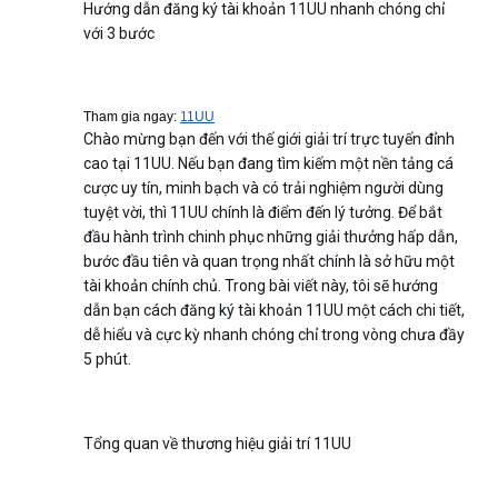
Hướng dẫn đăng ký tài khoản 11UU nhanh chóng chỉ
với 3 bước
Tham gia ngay: 
11UU
Chào mừng bạn đến với thế giới giải trí trực tuyến đỉnh
cao tại 11UU. Nếu bạn đang tìm kiếm một nền tảng cá
cược uy tín, minh bạch và có trải nghiệm người dùng
tuyệt vời, thì 11UU chính là điểm đến lý tưởng. Để bắt
đầu hành trình chinh phục những giải thưởng hấp dẫn,
bước đầu tiên và quan trọng nhất chính là sở hữu một
tài khoản chính chủ. Trong bài viết này, tôi sẽ hướng
dẫn bạn cách đăng ký tài khoản 11UU một cách chi tiết,
dễ hiểu và cực kỳ nhanh chóng chỉ trong vòng chưa đầy
5 phút.
Tổng quan về thương hiệu giải trí 11UU