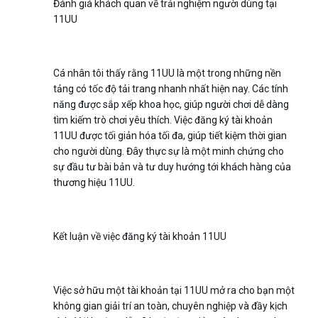
Đánh giá khách quan về trải nghiệm người dùng tại
11UU
Cá nhân tôi thấy rằng 11UU là một trong những nền
tảng có tốc độ tải trang nhanh nhất hiện nay. Các tính
năng được sắp xếp khoa học, giúp người chơi dễ dàng
tìm kiếm trò chơi yêu thích. Việc đăng ký tài khoản
11UU được tối giản hóa tối đa, giúp tiết kiệm thời gian
cho người dùng. Đây thực sự là một minh chứng cho
sự đầu tư bài bản và tư duy hướng tới khách hàng của
thương hiệu 11UU.
Kết luận về việc đăng ký tài khoản 11UU
Việc sở hữu một tài khoản tại 11UU mở ra cho bạn một
không gian giải trí an toàn, chuyên nghiệp và đầy kịch