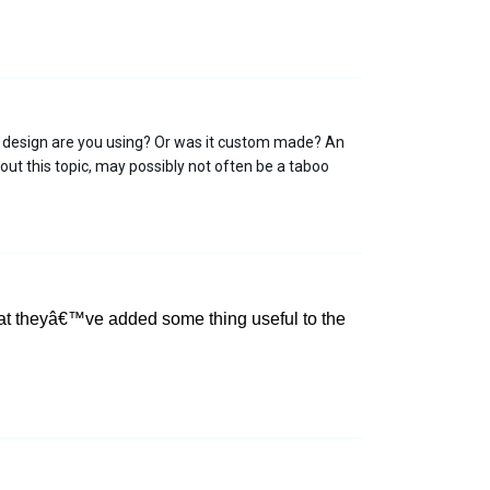
hich design are you using? Or was it custom made? An
ut this topic, may possibly not often be a taboo
that theyâ€™ve added some thing useful to the