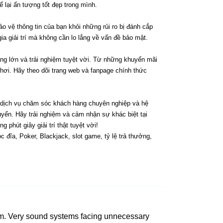
ể lại ấn tượng tốt đẹp trong mình.
ảo vệ thông tin của bạn khỏi những rủi ro bị đánh cắp
ia giải trí mà không cần lo lắng về vấn đề bảo mật.
ng lớn và trải nghiệm tuyệt vời. Từ những khuyến mãi
chơi. Hãy theo dõi trang web và fanpage chính thức
n, dịch vụ chăm sóc khách hàng chuyên nghiệp và hệ
yến. Hãy trải nghiệm và cảm nhận sự khác biệt tại
phút giây giải trí thật tuyệt vời!
 đĩa, Poker, Blackjack, slot game, tỷ lệ trả thưởng,
om. Very sound systems facing unnecessary