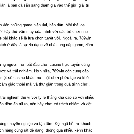
ản là bạn đã sẵn sàng tham gia vào thế giới giải trí
 đến những game hiện đại, hấp dẫn. Mỗi thể loại
i? Hãy thử vận may của mình với các trò chơi như
 bài khác sẽ là lựa chọn tuyệt vời. Ngoài ra, 789win
thích ở đây là sự đa dạng về nhà cung cấp game, đảm
hững người mới bắt đầu chơi casino trực tuyến cũng
 cược và trải nghiệm. Hơn nữa, 789win còn cung cấp
 một số casino khác, nơi luật chơi phức tạp và khó
ảm giác thoải mái và thư giãn trong quá trình chơi.
rải nghiệm thú vị với tỷ lệ thắng khá cao so với nhiều
n tiềm ẩn rủi ro, nên hãy chơi có trách nhiệm và đặt
ng chuyên nghiệp và tận tâm. Đội ngũ hỗ trợ khách
ách hàng cũng rất dễ dàng, thông qua nhiều kênh khác