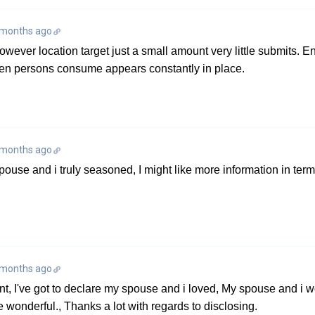
 months ago
wever location target just a small amount very little submits. Enj
en persons consume appears constantly in place.
 months ago
spouse and i truly seasoned, I might like more information in terms
 months ago
ent, I've got to declare my spouse and i loved, My spouse and i wou
te wonderful., Thanks a lot with regards to disclosing.