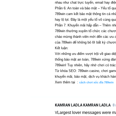
nhau như chat trực tuyến, email hay điện
Phần 6: An toàn và bảo mật – Yếu tố qu
789win cam kết bảo mật thông tin cá nhân
hay lộ lọt. Đây là một yếu tố vô cùng qu
Phần 7: Khuyến mãi hấp dẫn – Thêm nhi
789win thường xuyên tổ chức các chương
chào mừng thành viên mới đến các ưu đãi
của 789win để không bỏ lỡ bất kỳ chươn
Kết luận:
Với những ưu điểm vượt trội về giao diệ
thống bảo mật an toàn, 789win xứng đán
789win! Tuy nhiên, hãy nhớ chơi có trác
Từ khóa SEO: 789win casino, chơi game đ
khuyến mãi, bảo mật, dịch vụ khách hàng,
Xem thêm tại :
cách chơi xóc đĩa 789win
KAMRAN LADLA KAMRAN LADLA
8
Largest lover messages were ma
V