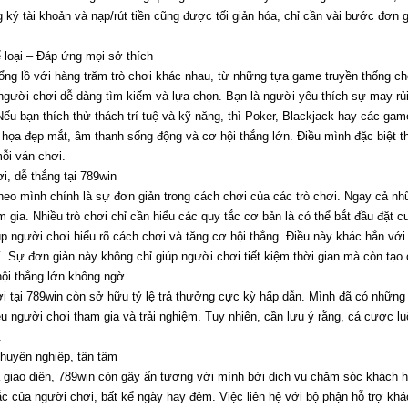
g ký tài khoản và nạp/rút tiền cũng được tối giản hóa, chỉ cần vài bước đơn gi
 loại – Đáp ứng mọi sở thích
g lồ với hàng trăm trò chơi khác nhau, từ những tựa game truyền thống cho
người chơi dễ dàng tìm kiếm và lựa chọn. Bạn là người yêu thích sự may rủ
ếu bạn thích thử thách trí tuệ và kỹ năng, thì Poker, Blackjack hay các game
ồ họa đẹp mắt, âm thanh sống động và cơ hội thắng lớn. Điều mình đặc biệt 
ỗi ván chơi.
i, dễ thắng tại 789win
heo mình chính là sự đơn giản trong cách chơi của các trò chơi. Ngay cả n
m gia. Nhiều trò chơi chỉ cần hiểu các quy tắc cơ bản là có thể bắt đầu đặt
iúp người chơi hiểu rõ cách chơi và tăng cơ hội thắng. Điều này khác hẳn với
. Sự đơn giản này không chỉ giúp người chơi tiết kiệm thời gian mà còn tạo c
hội thắng lớn không ngờ
ơi tại 789win còn sở hữu tỷ lệ trả thưởng cực kỳ hấp dẫn. Mình đã có những t
u người chơi tham gia và trải nghiệm. Tuy nhiên, cần lưu ý rằng, cá cược luô
.
huyên nghiệp, tận tâm
iao diện, 789win còn gây ấn tượng với mình bởi dịch vụ chăm sóc khách hà
ắc của người chơi, bất kể ngày hay đêm. Việc liên hệ với bộ phận hỗ trợ kh