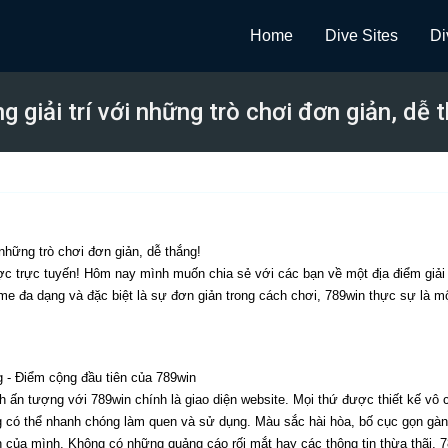
Home
Dive Sites
Di
 giải trí với những trò chơi đơn giản, dễ 
 những trò chơi đơn giản, dễ thắng!
ược trực tuyến! Hôm nay mình muốn chia sẻ với các bạn về một địa điểm giải
game đa dạng và đặc biệt là sự đơn giản trong cách chơi, 789win thực sự là
g - Điểm cộng đầu tiên của 789win
nh ấn tượng với 789win chính là giao diện website. Mọi thứ được thiết kế v
ng có thể nhanh chóng làm quen và sử dụng. Màu sắc hài hòa, bố cục gọn g
h của mình. Không có những quảng cáo rối mắt hay các thông tin thừa thãi, 