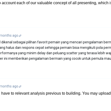
 account each of our valuable concept of all presenting, which is
 months ago
nd dikenal sebagai pilihan favorit pemain yang mencari pengalaman be
ang halus dan respons cepat sehingga pemain bisa mengikuti pola pe
erformanya yang minim delay dan peluang scatter yang terasa lebih wa
server ini memberikan pengalaman bermain yang cocok untuk pemula m
 months ago
ou have to relevant analysis previous to building. You may upload