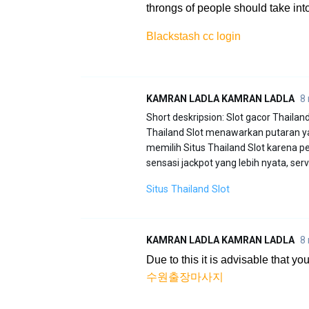
throngs of people should take into
Blackstash cc login
KAMRAN LADLA KAMRAN LADLA
8
Short deskripsion: Slot gacor Thaila
Thailand Slot menawarkan putaran y
memilih Situs Thailand Slot karena p
sensasi jackpot yang lebih nyata, 
Situs Thailand Slot
KAMRAN LADLA KAMRAN LADLA
8
Due to this it is advisable that y
수원출장마사지