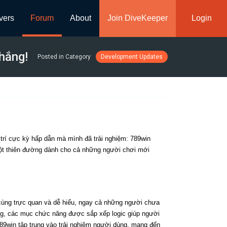
vers
Forum
About
Join DiveKeeper
Login
thắng!
Posted in Category
Development Updates
 trí cực kỳ hấp dẫn mà mình đã trải nghiệm: 789win
 một thiên đường dành cho cả những người chơi mới
ô cùng trực quan và dễ hiểu, ngay cả những người chưa
àng, các mục chức năng được sắp xếp logic giúp người
789win tập trung vào trải nghiệm người dùng, mang đến